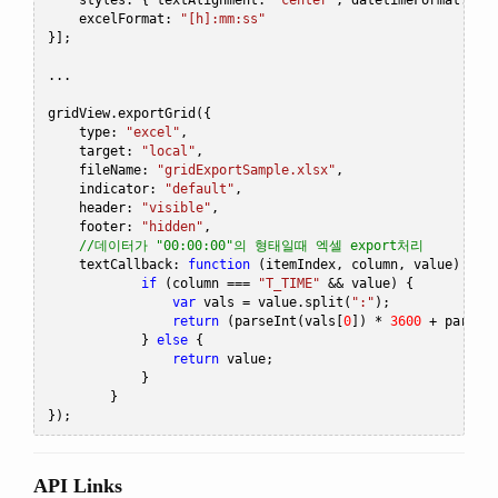
    styles
:
{
 textAlignment
:
"center"
,
 datetimeFormat
:
"H
    excelFormat
:
"[h]:mm:ss"
}];
...
gridView
.
exportGrid
({
    type
:
"excel"
,
    target
:
"local"
,
    fileName
:
"gridExportSample.xlsx"
,
    indicator
:
"default"
,
    header
:
"visible"
,
    footer
:
"hidden"
,
//데이터가 "00:00:00"의 형태일때 엑셀 export처리
    textCallback
:
function
(
itemIndex
,
 column
,
 value
)
{
if
(
column 
===
"T_TIME"
&&
 value
)
{
var
 vals 
=
 value
.
split
(
":"
);
return
(
parseInt
(
vals
[
0
])
*
3600
+
 parseI
}
else
{
return
 value
;
}
}
});
API Links