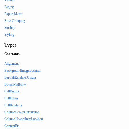
Mobile
Paging
Popup Menu
Row Grouping
Sorting
Styling
Types
Constants
Alignment
BackgroundImageLocation
BarCellRendererOrigin
ButtonVisibility
CellButton
CellEditor
CellRenderer
ColumnGroupOrientation
ColumnHeaderItemLocation
ContentFit