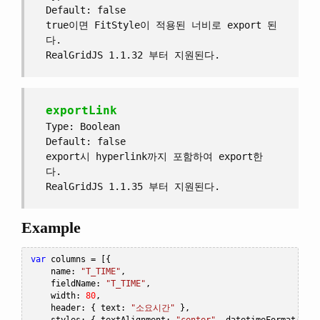
Default: false
true이면 FitStyle이 적용된 너비로 export 된
다.
RealGridJS 1.1.32 부터 지원된다.
exportLink
Type: Boolean
Default: false
export시 hyperlink까지 포함하여 export한
다.
RealGridJS 1.1.35 부터 지원된다.
Example
var
 columns 
=
[{
    name
:
"T_TIME"
,
    fieldName
:
"T_TIME"
,
    width
:
80
,
    header
:
{
 text
:
"소요시간"
},