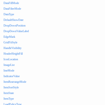
DataFillMode
DataFilterMode
DataType
DefaultShowDate
DropDownPosition
DropDownValueLabel
EdgeMark
GridFitStyle
HandleVisibility
HeaderHeightFill
IconLocation
ImageList
ImeMode
IndicatorValue
ItemRearrangeMode
ItemSortStyle
ItemState
ItemType
LoadPolicyType