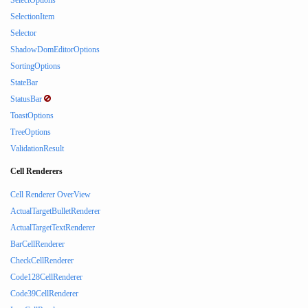
SelectOptions
SelectionItem
Selector
ShadowDomEditorOptions
SortingOptions
StateBar
StatusBar
ToastOptions
TreeOptions
ValidationResult
Cell Renderers
Cell Renderer OverView
ActualTargetBulletRenderer
ActualTargetTextRenderer
BarCellRenderer
CheckCellRenderer
Code128CellRenderer
Code39CellRenderer