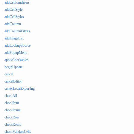
addCellRenderers
addCellStyle
addCellStyles
addColumn
addColumnFilters
addImageList
addLookupSource
addPopupMenu
applyCheckables
beginUpdate
cancel
cancelEditor
centerLocalExporting
checkAll
checkItem
checkItems
checkRow
checkRows
checkValidateCells