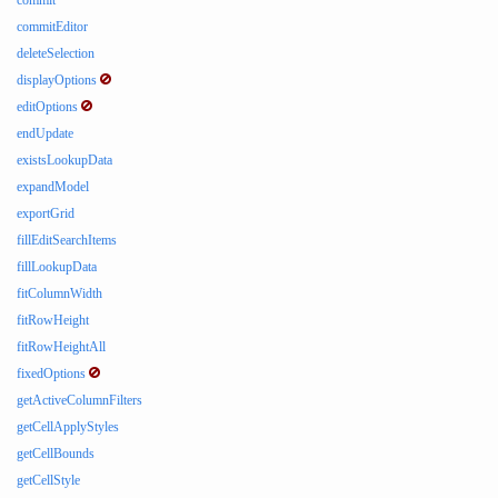
commit
commitEditor
deleteSelection
displayOptions
editOptions
endUpdate
existsLookupData
expandModel
exportGrid
fillEditSearchItems
fillLookupData
fitColumnWidth
fitRowHeight
fitRowHeightAll
fixedOptions
getActiveColumnFilters
getCellApplyStyles
getCellBounds
getCellStyle