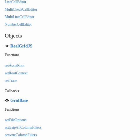
LineCellEditor
MultiCheckCellEditor
MultiLineCellEditor
NumberCellEditor
Objects
RealGridJS
Functions
setAssetRoot
setRootContext
setTrace
Callbacks
GridBase
Functions
setEditOptions
activateAllColumnFilters
activateColumnFilters