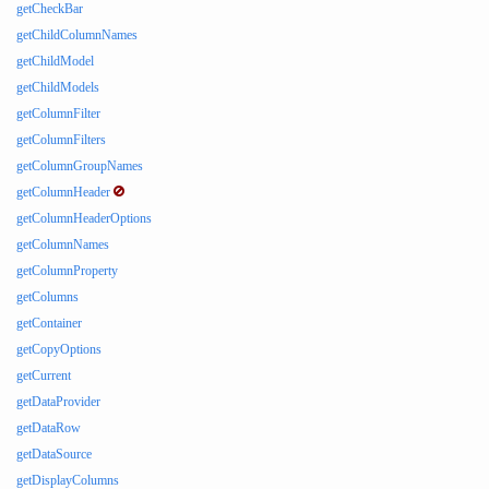
getCheckBar
getChildColumnNames
getChildModel
getChildModels
getColumnFilter
getColumnFilters
getColumnGroupNames
getColumnHeader
getColumnHeaderOptions
getColumnNames
getColumnProperty
getColumns
getContainer
getCopyOptions
getCurrent
getDataProvider
getDataRow
getDataSource
getDisplayColumns