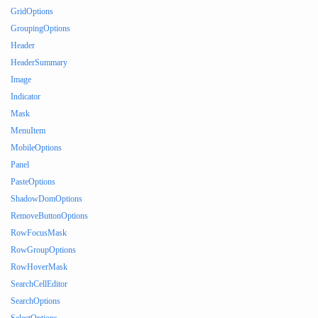
GridOptions
GroupingOptions
Header
HeaderSummary
Image
Indicator
Mask
MenuItem
MobileOptions
Panel
PasteOptions
ShadowDomOptions
RemoveButtonOptions
RowFocusMask
RowGroupOptions
RowHoverMask
SearchCellEditor
SearchOptions