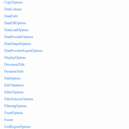
CopyOptions
DataColumn
DataField
DataFillOptions
DataLoadOptions
DataProviderOptions
DataOutputOptions
DataProviderExportOptions
DisplayOptions
DocumentTitle
DynamicStyle
EditOptions
EditValidation
EditorOptions
FilterSelectorOptions
FilteringOptions
FixedOptions
Footer
GridExportOptions