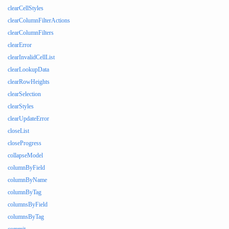
clearCellStyles
clearColumnFilterActions
clearColumnFilters
clearError
clearInvalidCellList
clearLookupData
clearRowHeights
clearSelection
clearStyles
clearUpdateError
closeList
closeProgress
collapseModel
columnByField
columnByName
columnByTag
columnsByField
columnsByTag