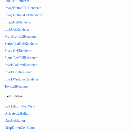
IconCellRenderer
ImageButtonCellRenderer
ImageButtonsCellRenderer
ImageCellRenderer
LinkCellRenderer
MultiIconCellRenderer
SeriesTextCellRenderer
ShapeCellRenderer
SignalBarCellRenderer
SparkColumnRenderer
SparkLineRenderer
SparkWinLossRenderer
TextCellRenderer
Cell Editors
Cell Editor OverView
BTDateCellEditor
DateCellEditor
DropDownCellEditor