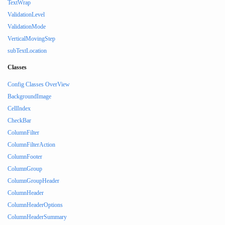
TextWrap
ValidationLevel
ValidationMode
VerticalMovingStep
subTextLocation
Classes
Config Classes OverView
BackgroundImage
CellIndex
CheckBar
ColumnFilter
ColumnFilterAction
ColumnFooter
ColumnGroup
ColumnGroupHeader
ColumnHeader
ColumnHeaderOptions
ColumnHeaderSummary