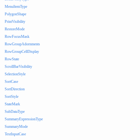
MenuItemType
PolygonShape
PrintVisibility
RestoreMode
RowFocusMask
RowGroupAdornments
RowGroupCellDisplay
RowState
ScrollBarVisibility
SelectionStyle
SortCase
SortDirection
SortStyle
StateMark
SubDataType
SummaryExpressionType
SummaryMode
TextInputCase