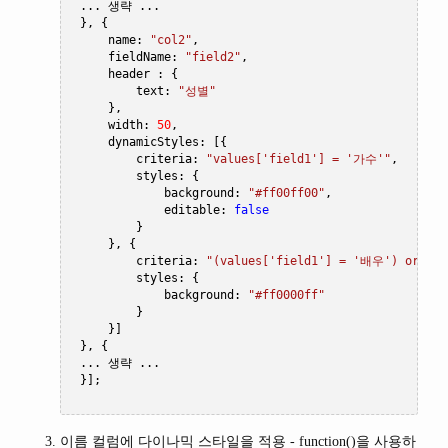
...
생략
...
},
{
     name
:
"col2"
,
     fieldName
:
"field2"
,
     header 
:
{
         text
:
"성별"
},
     width
:
50
,
     dynamicStyles
:
[{
         criteria
:
"values['field1'] = '가수'"
,
//f
         styles
:
{
             background
:
"#ff00ff00"
,
             editable
:
false
}
},
{
         criteria
:
"(values['field1'] = '배우') or (v
         styles
:
{
             background
:
"#ff0000ff"
}
}]
},
{
...
생략
...
}];
이름 컬럼에 다이나믹 스타일을 적용 - function()을 사용하