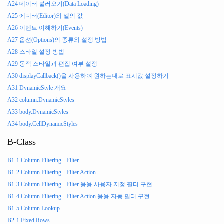
A24 데이터 불러오기(Data Loading)
                background
:
"#ff0000ff"
}
A25 에디터(Editor)와 셀의 값
}];
A26 이벤트 이해하기(Events)
A27 옵션(Options)의 종류와 설정 방법
        gridView
.
setColumnProperty
(
"col2"
,
"dynamicStyles
});
A28 스타일 설정 방법
A29 동적 스타일과 편집 여부 설정
    $
(
"#btnStyles3"
).
click
(
function
()
{
var
 columnDynamicStyles3 
=
function
(
grid
,
 index
,
 
A30 displayCallback()을 사용하여 원하는대로 표시값 설정하기
var
 sum 
=
 grid
.
getValue
(
index
.
itemIndex
,
"fie
A31 DynamicStyle 개요
                      grid
.
getValue
(
index
.
itemIndex
,
"fie
A32 column.DynamicStyles
                      grid
.
getValue
(
index
.
itemIndex
,
"fie
A33 body.DynamicStyles
var
 avg 
=
 sum 
/
3
;
A34 body.CellDynamicStyles
if
(
avg 
>=
90
)
{
B-Class
return
{
                    background
:
"#ff00ff00"
};
B1-1 Column Filtering - Filter
}
else
{
B1-2 Column Filtering - Filter Action
return
{
B1-3 Column Filtering - Filter 응용 사용자 지정 필터 구현
                    background
:
"#ffffff00"
};
B1-4 Column Filtering - Filter Action 응용 자동 필터 구현
}
B1-5 Column Lookup
};
B2-1 Fixed Rows