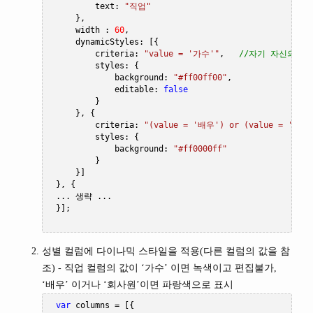
         text
:
"직업"
},
     width 
:
60
,
     dynamicStyles
:
[{
         criteria
:
"value = '가수'"
,
//자기 자신의 값
         styles
:
{
             background
:
"#ff00ff00"
,
             editable
:
false
}
},
{
         criteria
:
"(value = '배우') or (value = '회사
         styles
:
{
             background
:
"#ff0000ff"
}
}]
},
{
...
생략
...
}];
성별 컬럼에 다이나믹 스타일을 적용(다른 컬럼의 값을 참
조) - 직업 컬럼의 값이 ‘가수’ 이면 녹색이고 편집불가,
‘배우’ 이거나 ‘회사원’이면 파랑색으로 표시
var
 columns 
=
[{