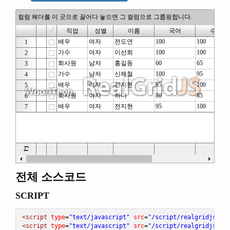
전체 소스코드
SCRIPT
<script
type
=
"text/javascript"
src
=
"/script/realgridjs-li
<script
type
=
"text/javascript"
src
=
"/script/realgridjs_ev