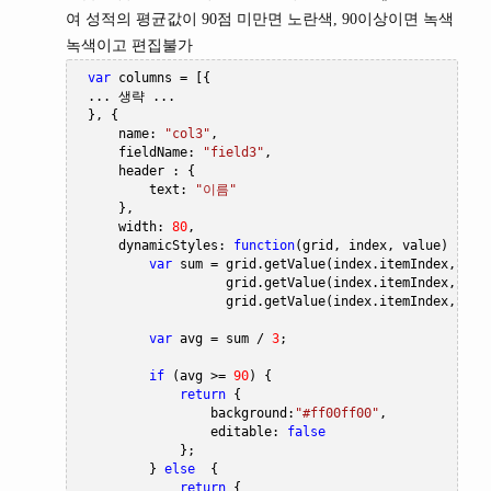
여 성적의 평균값이 90점 미만면 노란색, 90이상이면 녹색
녹색이고 편집불가
var
 columns 
=
[{
...
생략
...
},
{
     name
:
"col3"
,
     fieldName
:
"field3"
,
     header 
:
{
         text
:
"이름"
},
     width
:
80
,
     dynamicStyles
:
function
(
grid
,
 index
,
 value
)
{
var
 sum 
=
 grid
.
getValue
(
index
.
itemIndex
,
"fi
                   grid
.
getValue
(
index
.
itemIndex
,
"fi
                   grid
.
getValue
(
index
.
itemIndex
,
"fi
var
 avg 
=
 sum 
/
3
;
if
(
avg 
>=
90
)
{
return
{
                 background
:
"#ff00ff00"
,
                 editable
:
false
};
}
else
{
return
{