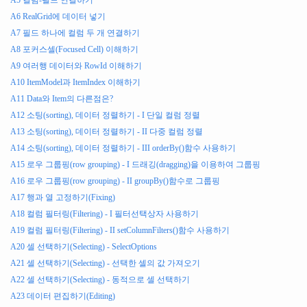
A5 컬럼-필드 연결하기
    dataProvider
.
setRows
(
data
);
A6 RealGrid에 데이터 넣기
    $
(
"#btnStyles1"
).
click
(
function
()
{
A7 필드 하나에 컬럼 두 개 연결하기
var
 columnDynamicStyles1 
=
[{
            criteria
:
"value = '가수'"
,
//자기 자신의 값이
A8 포커스셀(Focused Cell) 이해하기
            styles
:
{
A9 여러행 데이터와 RowId 이해하기
                background
:
"#ff00ff00"
A10 ItemModel과 ItemIndex 이해하기
}
},
{
A11 Data와 Item의 다른점은?
            criteria
:
"(value = '배우') or (value = '회사원
A12 소팅(sorting), 데이터 정렬하기 - I 단일 컬럼 정렬
            styles
:
{
                background
:
"#ff0000ff"
A13 소팅(sorting), 데이터 정렬하기 - II 다중 컬럼 정렬
}
A14 소팅(sorting), 데이터 정렬하기 - III orderBy()함수 사용하기
}];
A15 로우 그룹핑(row grouping) - I 드래깅(dragging)을 이용하여 그룹핑
        gridView
.
setColumnProperty
(
"col1"
,
"dynamicStyles
A16 로우 그룹핑(row grouping) - II groupBy()함수로 그룹핑
});
A17 행과 열 고정하기(Fixing)
    $
(
"#btnStyles2"
).
click
(
function
()
{
A18 컬럼 필터링(Filtering) - I 필터선택상자 사용하기
var
 columnDynamicStyles2 
=
[{
A19 컬럼 필터링(Filtering) - II setColumnFilters()함수 사용하기
            criteria
:
"values['field1'] = '가수'"
,
//fi
            styles
:
{
A20 셀 선택하기(Selecting) - SelectOptions
                background
:
"#ff00ff00"
A21 셀 선택하기(Selecting) - 선택한 셀의 값 가져오기
}
A22 셀 선택하기(Selecting) - 동적으로 셀 선택하기
},
{
            criteria
:
"(values['field1'] = '배우') or (va
A23 데이터 편집하기(Editing)
            styles
:
{