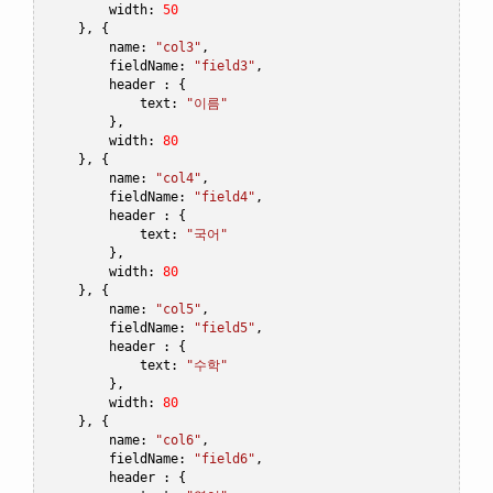
        width
:
50
},
{
        name
:
"col3"
,
        fieldName
:
"field3"
,
        header 
:
{
            text
:
"이름"
},
        width
:
80
},
{
        name
:
"col4"
,
        fieldName
:
"field4"
,
        header 
:
{
            text
:
"국어"
},
        width
:
80
},
{
        name
:
"col5"
,
        fieldName
:
"field5"
,
        header 
:
{
            text
:
"수학"
},
        width
:
80
},
{
        name
:
"col6"
,
        fieldName
:
"field6"
,
        header 
:
{