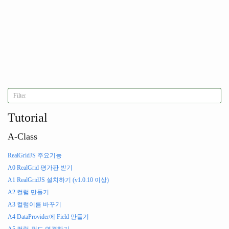
            header 
:
{
                text
:
"수학"
},
            width
:
80
},
{
            name
:
"col6"
,
            fieldName
:
"field6"
,
            header 
:
{
                text
:
"영어"
},
            width
:
80
}
Tutorial
];
//컬럼을 GridView에 입력 합니다.
    gridView
.
setColumns
(
columns
);
A-Class
var
 data 
=
[
RealGridJS 주요기능
[
"배우"
,
"여자"
,
"전도연"
,
"100"
,
"100"
,
"90"
],
A0 RealGrid 평가판 받기
[
"가수"
,
"여자"
,
"이선희"
,
"100"
,
"100"
,
"90"
],
[
"회사원"
,
"남자"
,
"홍길동"
,
"60"
,
"65"
,
"95"
],
A1 RealGridJS 설치하기 (v1.0.10 이상)
[
"가수"
,
"남자"
,
"신해철"
,
"100"
,
"95"
,
"90"
],
A2 컬럼 만들기
[
"배우"
,
"여자"
,
"전지현"
,
"95"
,
"100"
,
"90"
],
[
"회사원"
,
"여자"
,
"하니"
,
"80"
,
"85"
,
"80"
],
A3 컬럼이름 바꾸기
[
"배우"
,
"여자"
,
"전지현"
,
"95"
,
"100"
,
"90"
]
A4 DataProvider에 Field 만들기
];