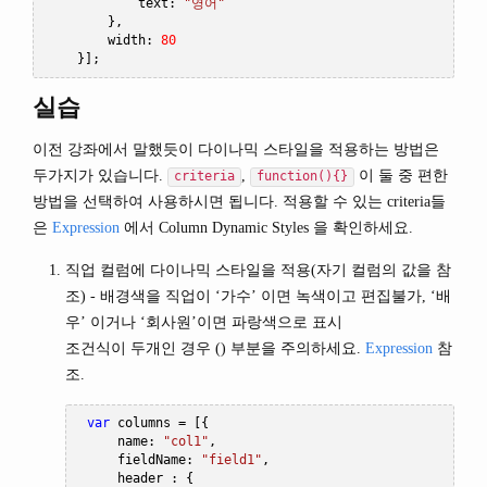
            text
:
"영어"
},
        width
:
80
}];
실습
이전 강좌에서 말했듯이 다이나믹 스타일을 적용하는 방법은
두가지가 있습니다.
,
이 둘 중 편한
criteria
function(){}
방법을 선택하여 사용하시면 됩니다. 적용할 수 있는 criteria들
은
Expression
에서 Column Dynamic Styles 을 확인하세요.
직업 컬럼에 다이나믹 스타일을 적용(자기 컬럼의 값을 참
조) - 배경색을 직업이 ‘가수’ 이면 녹색이고 편집불가, ‘배
우’ 이거나 ‘회사원’이면 파랑색으로 표시
조건식이 두개인 경우 () 부분을 주의하세요.
Expression
참
조.
var
 columns 
=
[{
     name
:
"col1"
,
     fieldName
:
"field1"
,
     header 
:
{