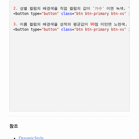
{
            fieldName
:
"field4"
,
2.
성별
컬럼의
배경색을
직업
컬럼의
값이
'가수'
이면
녹색,
'배우
            dataType
:
"number"
<
button type
=
"button"
class
=
"btn btn-primary btn-xs"
 id
=
"
},
{
3.
이름
컬럼의
배경색을
성적의
평균값이
90
점
미만면
노란색,
90
이
            fieldName
:
"field5"
,
<
button type
=
"button"
class
=
"btn btn-primary btn-xs"
 id
=
"
            dataType
:
"number"
},
{
            fieldName
:
"field6"
,
            dataType
:
"number"
}
];
//DataProvider의 setFields함수로 필드를 입력합니다.
    dataProvider
.
setFields
(
fields
);
//필드와 연결된 컬럼 배열 객체를 생성합니다.
var
 columns 
=
[
{
            name
:
"col1"
,
            fieldName
:
"field1"
,
            header 
:
{
                text
:
"직업"
},
참조
            width 
:
60
},
DynamicStyle
{