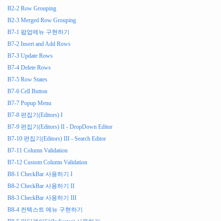
        gridView
.
setColumnProperty
(
"col3"
,
"dynamicStyles
B2-2 Row Grouping
});
B2-3 Merged Row Grouping
});
B7-1 팝업메뉴 구현하기
</script>
B7-2 Insert and Add Rows
B7-3 Update Rows
B7-4 Delete Rows
B7-5 Row States
B7-6 Cell Button
B7-7 Popup Menu
B7-8 편집기(Editors) I
B7-9 편집기(Editors) II - DropDown Editor
B7-10 편집기(Editors) III - Search Editor
B7-11 Column Validation
B7-12 Custom Column Validation
B8-1 CheckBar 사용하기 I
B8-2 CheckBar 사용하기 II
B8-3 CheckBar 사용하기 III
B8-4 컨텍스트 메뉴 구현하기