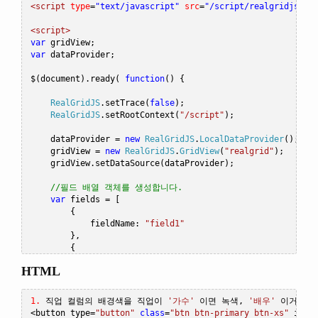
<script
type
=
"text/javascript"
src
=
"/script/realgridjs-ap
<script>
var
 gridView
;
var
 dataProvider
;
$
(
document
).
ready
(
function
()
{
RealGridJS
.
setTrace
(
false
);
RealGridJS
.
setRootContext
(
"/script"
);
    dataProvider 
=
new
RealGridJS
.
LocalDataProvider
();
    gridView 
=
new
RealGridJS
.
GridView
(
"realgrid"
);
    gridView
.
setDataSource
(
dataProvider
);
//필드 배열 객체를 생성합니다.
var
 fields 
=
[
{
            fieldName
:
"field1"
},
{
            fieldName
:
"field2"
HTML
},
{
            fieldName
:
"field3"
1.
직업
컬럼의
배경색을
직업이
'가수'
이면
녹색,
'배우'
이거나
'
},
<
button type
=
"button"
class
=
"btn btn-primary btn-xs"
 id
=
"