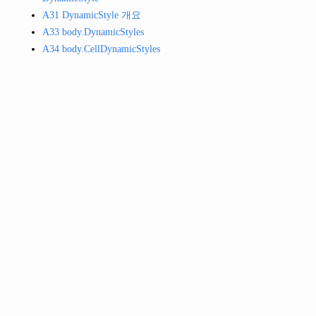
            name
:
"col2"
,
A31 DynamicStyle 개요
            fieldName
:
"field2"
,
A33 body.DynamicStyles
            header 
:
{
                text
:
"성별"
A34 body.CellDynamicStyles
},
            width
:
50
},
{
            name
:
"col3"
,
            fieldName
:
"field3"
,
            header 
:
{
                text
:
"이름"
},
            width
:
80
},
{
            name
:
"col4"
,
            fieldName
:
"field4"
,
            header 
:
{
                text
:
"국어"
},
            width
:
80
},
{
            name
:
"col5"
,
            fieldName
:
"field5"
,