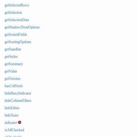
getSelectedRows
getSelection
getSelectionData
getShadowDomOptions
getSortedFields
getSortingOptions
getStateBar
getStyles
getSummary
getValue
getVersion
hasCellStyle
hideBusyIndicator
hideColumnFilters
hideEditor
hideToast
indicator
isAllChecked