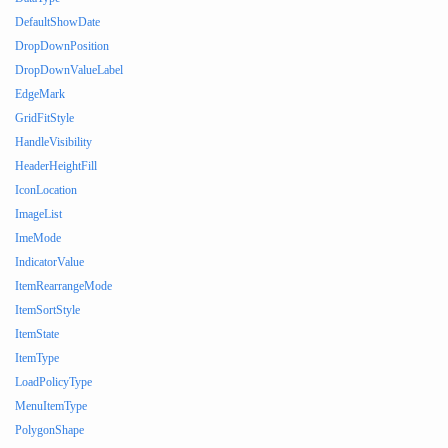
DefaultShowDate
DropDownPosition
DropDownValueLabel
EdgeMark
GridFitStyle
HandleVisibility
HeaderHeightFill
IconLocation
ImageList
ImeMode
IndicatorValue
ItemRearrangeMode
ItemSortStyle
ItemState
ItemType
LoadPolicyType
MenuItemType
PolygonShape