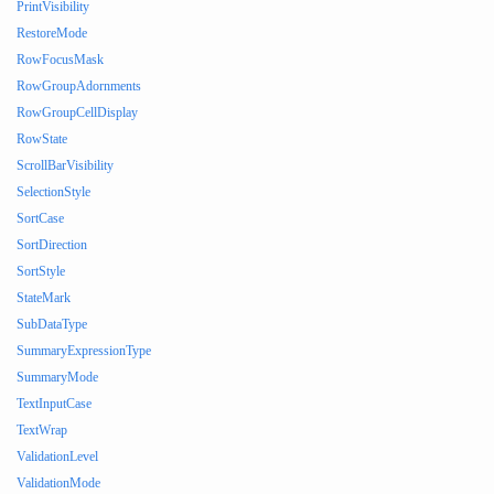
PrintVisibility
RestoreMode
RowFocusMask
RowGroupAdornments
RowGroupCellDisplay
RowState
ScrollBarVisibility
SelectionStyle
SortCase
SortDirection
SortStyle
StateMark
SubDataType
SummaryExpressionType
SummaryMode
TextInputCase
TextWrap
ValidationLevel
ValidationMode