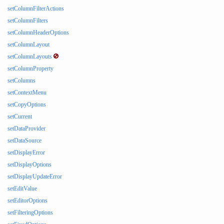
setColumnFilterActions
setColumnFilters
setColumnHeaderOptions
setColumnLayout
setColumnLayouts
setColumnProperty
setColumns
setContextMenu
setCopyOptions
setCurrent
setDataProvider
setDataSource
setDisplayError
setDisplayOptions
setDisplayUpdateError
setEditValue
setEditorOptions
setFilteringOptions