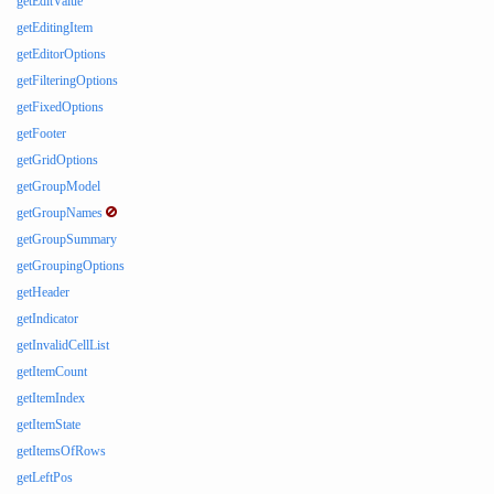
getEditValue
getEditingItem
getEditorOptions
getFilteringOptions
getFixedOptions
getFooter
getGridOptions
getGroupModel
getGroupNames
getGroupSummary
getGroupingOptions
getHeader
getIndicator
getInvalidCellList
getItemCount
getItemIndex
getItemState
getItemsOfRows
getLeftPos