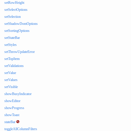
setRowHeight
setSelectOptions
setSelection
setShadowDomOptions
setSortingOptions
setStateBar
setStyles
setThrowUpdateError
setTopItem
setValidations
setValue
setValues
setVisible
showBusyIndicator
showEditor
showProgress
showToast
stateBar
toggleAllColumnFilters