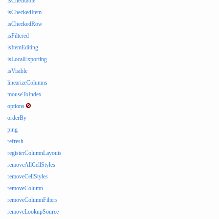
isCheckable
isCheckedItem
isCheckedRow
isFiltered
isItemEditing
isLocalExporting
isVisible
linearizeColumns
mouseToIndex
options
orderBy
ping
refresh
registerColumnLayouts
removeAllCellStyles
removeCellStyles
removeColumn
removeColumnFilters
removeLookupSource