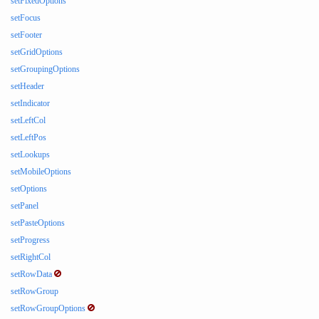
setFixedOptions
setFocus
setFooter
setGridOptions
setGroupingOptions
setHeader
setIndicator
setLeftCol
setLeftPos
setLookups
setMobileOptions
setOptions
setPanel
setPasteOptions
setProgress
setRightCol
setRowData
setRowGroup
setRowGroupOptions