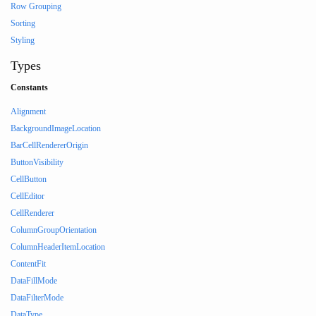
Row Grouping
Sorting
Styling
Types
Constants
Alignment
BackgroundImageLocation
BarCellRendererOrigin
ButtonVisibility
CellButton
CellEditor
CellRenderer
ColumnGroupOrientation
ColumnHeaderItemLocation
ContentFit
DataFillMode
DataFilterMode
DataType