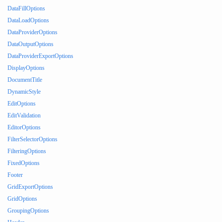
DataFillOptions
DataLoadOptions
DataProviderOptions
DataOutputOptions
DataProviderExportOptions
DisplayOptions
DocumentTitle
DynamicStyle
EditOptions
EditValidation
EditorOptions
FilterSelectorOptions
FilteringOptions
FixedOptions
Footer
GridExportOptions
GridOptions
GroupingOptions