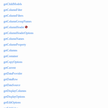
getChildModels
getColumnFilter
getColumnFilters
getColumnGroupNames
getColumnHeader
getColumnHeaderOptions
getColumnNames
getColumnProperty
getColumns
getContainer
getCopyOptions
getCurrent
getDataProvider
getDataRow
getDataSource
getDisplayColumns
getDisplayOptions
getEditOptions