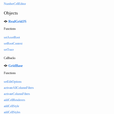
NumberCellEditor
Objects
RealGridJS
Functions
setAssetRoot
setRootContext
setTrace
Callbacks
GridBase
Functions
setEditOptions
activateAllColumnFilters
activateColumnFilters
addCellRenderers
addCellStyle
addCellStyles