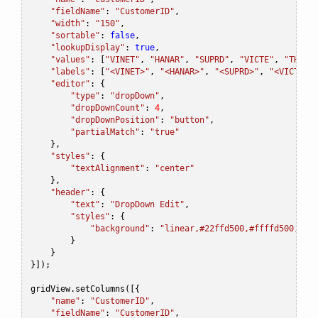
"fieldName"
:
"CustomerID"
,
"width"
:
"150"
,
"sortable"
:
false
,
"lookupDisplay"
:
true
,
"values"
:
[
"VINET"
,
"HANAR"
,
"SUPRD"
,
"VICTE"
,
"THREE
"labels"
:
[
"<VINET>"
,
"<HANAR>"
,
"<SUPRD>"
,
"<VICTE>"
"editor"
:
{
"type"
:
"dropDown"
,
"dropDownCount"
:
4
,
"dropDownPosition"
:
"button"
,
"partialMatch"
:
"true"
},
"styles"
:
{
"textAlignment"
:
"center"
},
"header"
:
{
"text"
:
"DropDown Edit"
,
"styles"
:
{
"background"
:
"linear,#22ffd500,#ffffd500,90"
}
}
}]);
gridView
.
setColumns
([{
"name"
:
"CustomerID"
,
"fieldName"
:
"CustomerID"
,