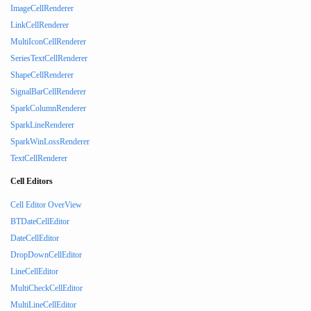
ImageCellRenderer
LinkCellRenderer
MultiIconCellRenderer
SeriesTextCellRenderer
ShapeCellRenderer
SignalBarCellRenderer
SparkColumnRenderer
SparkLineRenderer
SparkWinLossRenderer
TextCellRenderer
Cell Editors
Cell Editor OverView
BTDateCellEditor
DateCellEditor
DropDownCellEditor
LineCellEditor
MultiCheckCellEditor
MultiLineCellEditor