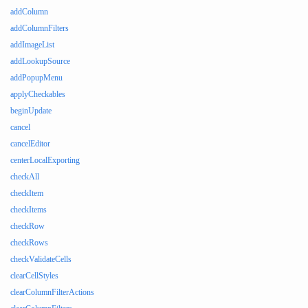
addColumn
addColumnFilters
addImageList
addLookupSource
addPopupMenu
applyCheckables
beginUpdate
cancel
cancelEditor
centerLocalExporting
checkAll
checkItem
checkItems
checkRow
checkRows
checkValidateCells
clearCellStyles
clearColumnFilterActions