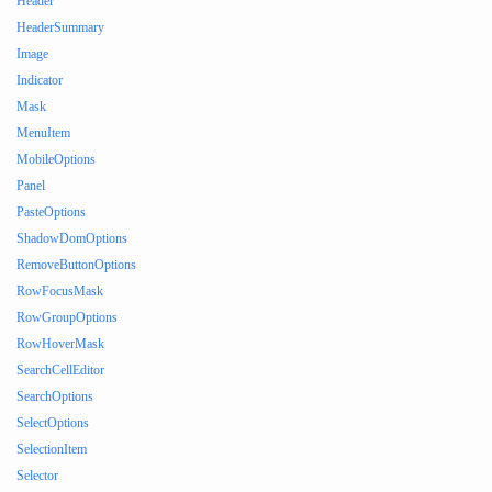
Header
HeaderSummary
Image
Indicator
Mask
MenuItem
MobileOptions
Panel
PasteOptions
ShadowDomOptions
RemoveButtonOptions
RowFocusMask
RowGroupOptions
RowHoverMask
SearchCellEditor
SearchOptions
SelectOptions
SelectionItem
Selector