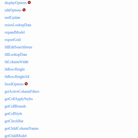
displayOptions
editOptions
endUpdate
existsLookupData
expandModel
exportGrid
fillEditSearchItems
fillLookupData
fitColumnWidth
fitRowHeight
fitRowHeightAll
fixedOptions
getActiveColumnFilters
getCellApplyStyles
getCellBounds
getCellStyle
getCheckBar
getChildColumnNames
getChildModel