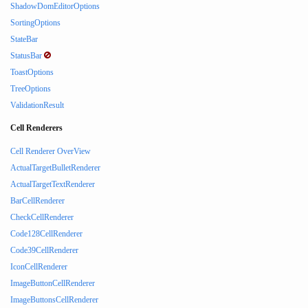
ShadowDomEditorOptions
SortingOptions
StateBar
StatusBar
ToastOptions
TreeOptions
ValidationResult
Cell Renderers
Cell Renderer OverView
ActualTargetBulletRenderer
ActualTargetTextRenderer
BarCellRenderer
CheckCellRenderer
Code128CellRenderer
Code39CellRenderer
IconCellRenderer
ImageButtonCellRenderer
ImageButtonsCellRenderer