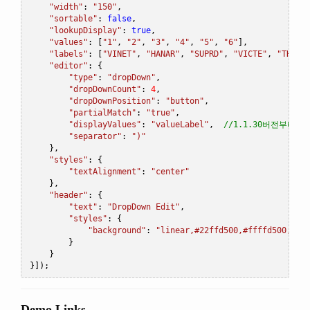
"width"
:
"150"
,
"sortable"
:
false
,
"lookupDisplay"
:
true
,
"values"
:
[
"1"
,
"2"
,
"3"
,
"4"
,
"5"
,
"6"
],
"labels"
:
[
"VINET"
,
"HANAR"
,
"SUPRD"
,
"VICTE"
,
"THREE
"editor"
:
{
"type"
:
"dropDown"
,
"dropDownCount"
:
4
,
"dropDownPosition"
:
"button"
,
"partialMatch"
:
"true"
,
"displayValues"
:
"valueLabel"
,
//1.1.30버전부터 
"separator"
:
")"
},
"styles"
:
{
"textAlignment"
:
"center"
},
"header"
:
{
"text"
:
"DropDown Edit"
,
"styles"
:
{
"background"
:
"linear,#22ffd500,#ffffd500,90"
}
}
}]);
Demo Links