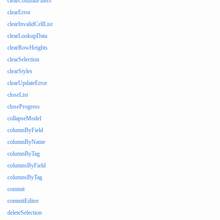
clearColumnFilters
clearError
clearInvalidCellList
clearLookupData
clearRowHeights
clearSelection
clearStyles
clearUpdateError
closeList
closeProgress
collapseModel
columnByField
columnByName
columnByTag
columnsByField
columnsByTag
commit
commitEditor
deleteSelection