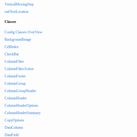
VerticalMovingStep
subTextLocation
Classes
Config Classes OverView
BackgroundImage
CellIndex
CheckBar
ColumnFilter
ColumnFilterAction
ColumnFooter
ColumnGroup
ColumnGroupHeader
ColumnHeader
ColumnHeaderOptions
ColumnHeaderSummary
CopyOptions
DataColumn
DataField