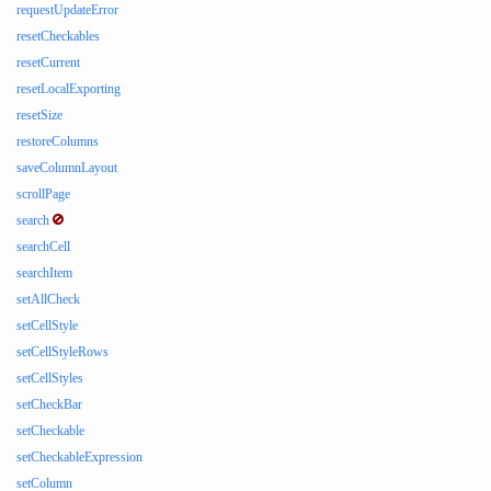
requestUpdateError
resetCheckables
resetCurrent
resetLocalExporting
resetSize
restoreColumns
saveColumnLayout
scrollPage
search
searchCell
searchItem
setAllCheck
setCellStyle
setCellStyleRows
setCellStyles
setCheckBar
setCheckable
setCheckableExpression
setColumn