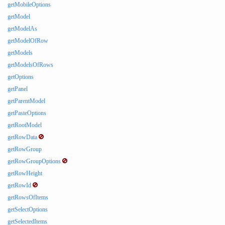
getMobileOptions
getModel
getModelAs
getModelOfRow
getModels
getModelsOfRows
getOptions
getPanel
getParentModel
getPasteOptions
getRootModel
getRowData
getRowGroup
getRowGroupOptions
getRowHeight
getRowId
getRowsOfItems
getSelectOptions
getSelectedItems